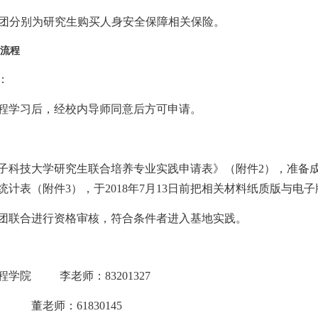
团分别为研究生购买人身安全保障相关保险。
流程
：
程学习后，经校内导师同意后方可申请。
子科技大学研究生联合培养专业实践申请表》（附件
2
），准备
统计表（附件
3
），于
2018
年
7
月
13
日前把相关材料纸质版与电子
团
联合进行资格审核，符合条件者进入基地实践。
程学院
李老师：
83201327
董老师：
61830145