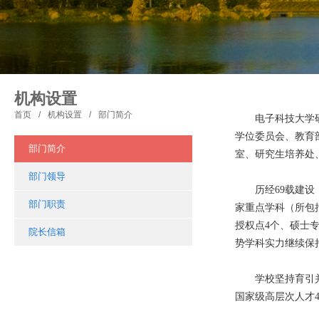
机构设置
首页
/
机构设置
/
部门简介
电子科技大学研究
学位委员会、教育
部门简介
室、研究生培养处
部门领导
历经69载建设，
部门职责
家重点学科（所包
授权点4个、硕士
院长信箱
势学科实力继续保持
学校坚持育引并举
国家级高层次人才4